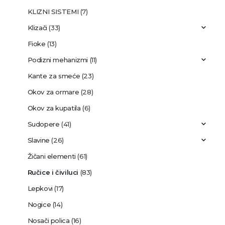
KLIZNI SISTEMI
(7)
Klizači
(33)
Fioke
(13)
Podizni mehanizmi
(11)
Kante za smeće
(23)
Okov za ormare
(28)
Okov za kupatila
(6)
Sudopere
(41)
Slavine
(26)
Žičani elementi
(61)
Ručice i čiviluci
(83)
Lepkovi
(17)
Nogice
(14)
Nosači polica
(16)