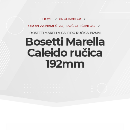
HOME
PRODAVNICA
OKOVI ZA NAMEŠTAJ
,
RUČICE I ČIVILUCI
BOSETTI MARELLA CALEIDO RUČICA 192MM
Bosetti Marella
Caleido ručica
192mm