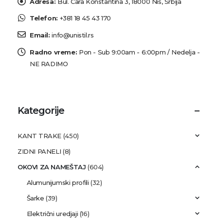
Adresa:
Bul. Cara Konstantina 3, 18000 Niš, Srbija
Telefon:
+381 18 45 43 170
Email:
info@unistil.rs
Radno vreme:
Pon - Sub 9:00am - 6:00pm / Nedelja -
NE RADIMO
Kategorije
KANT TRAKE
(450)
ZIDNI PANELI
(8)
OKOVI ZA NAMEŠTAJ
(604)
Alumunijumski profili
(32)
Šarke
(39)
Električni uredjaji
(16)