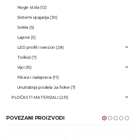
Noge stola
(12)
Sistemi spajanja
(30)
Sokle
(5)
Lajsne
(5)
LED profili i senzori
(28)
Točkići
(7)
Vijci
(15)
Filcevi i nalepnice
(17)
Unutrašnja podela za fioke
(7)
PLOČASTI MATERIJALI
(231)
POVEZANI PROIZVODI