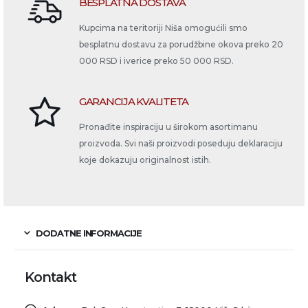
BESPLATNA DOSTAVA
Kupcima na teritoriji Niša omogućili smo
besplatnu dostavu za porudžbine okova preko 20
000 RSD i iverice preko 50 000 RSD.
GARANCIJA KVALITETA
Pronađite inspiraciju u širokom asortimanu
proizvoda. Svi naši proizvodi poseduju deklaraciju
koje dokazuju originalnost istih.
DODATNE INFORMACIJE
Kontakt