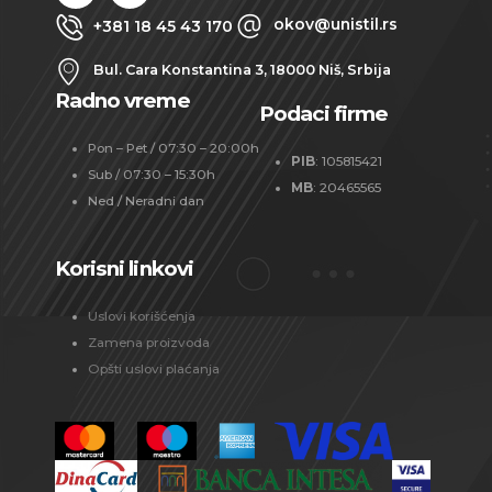
okov@unistil.rs
+381 18 45 43 170
Bul. Cara Konstantina 3, 18000 Niš, Srbija
Radno vreme
Podaci firme
Pon – Pet / 07:30 – 20:00h
PIB
: 105815421
Sub / 07:30 – 15:30h
MB
: 20465565
Ned / Neradni dan
Korisni linkovi
Uslovi korišćenja
Zamena proizvoda
Opšti uslovi plaćanja