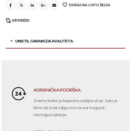
DODAJ NA LISTU ŽELJA
UPOREDI
UNISTIL GARANCIJA KVALITETA
KORISNIČKA PODRŠKA
Znamo koliko je kupovina ozbiljna stvar. Zato je
bitno da imaš odgovore na sva moguća i
nemoguća pitanja.