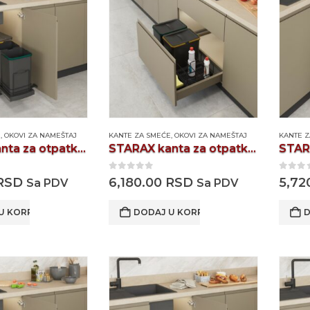
E
,
OKOVI ZA NAMEŠTAJ
KANTE ZA SMEĆE
,
OKOVI ZA NAMEŠTAJ
KANTE 
STARAX kanta za otpatke S2392A
STARAX kanta za otpatke S2534A
0
out of 5
0
out
RSD
6,180.00
RSD
5,72
Sa PDV
Sa PDV
U KORPU
DODAJ U KORPU
D