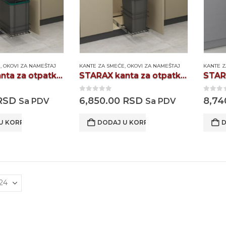
E
,
OKOVI ZA NAMEŠTAJ
KANTE ZA SMEĆE
,
OKOVI ZA NAMEŠTAJ
KANTE 
STARAX kanta za otpatke S2580A
STARAX kanta za otpatke S2590A
0
out of 5
0
out
RSD
6,850.00
RSD
8,74
Sa PDV
Sa PDV
U KORPU
DODAJ U KORPU
D