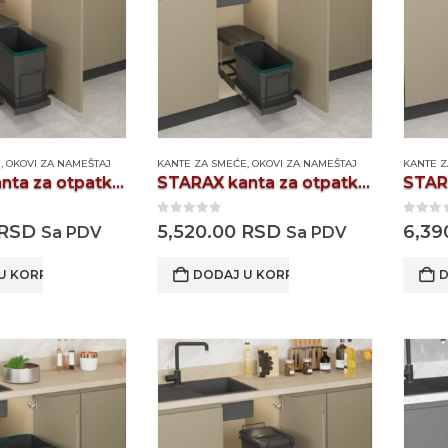
E
,
OKOVI ZA NAMEŠTAJ
KANTE ZA SMEĆE
,
OKOVI ZA NAMEŠTAJ
KANTE 
STARAX kanta za otpatke S2571A
STARAX kanta za otpatke S2573A
0
out of 5
0
out
RSD
5,520.00
RSD
6,39
Sa PDV
Sa PDV
U KORPU
DODAJ U KORPU
D