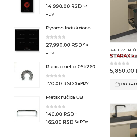
0
out of 5
14,990.00
RSD
Sa
PDV
Pyramis Indukciona ploča
0
out of 5
27,990.00
RSD
Sa
KANTE ZA SMEĆ
PDV
Ručica metax 06K260
0
out of 5
5,850.00
0
out of 5
170.00
RSD
Sa PDV
DODAJ 
Metax ručica UB
0
out of 5
–
140.00
RSD
Raspon
165.00
RSD
Sa PDV
cena: