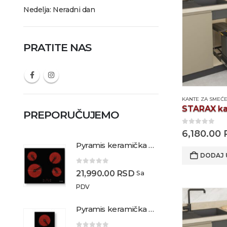
Nedelja: Neradni dan
PRATITE NAS
KANTE ZA SMEĆ
PREPORUČUJEMO
0
out of 5
6,180.00
Pyramis keramička ploča 4 Hi-light zone
DODAJ 
0
out of 5
21,990.00
RSD
Sa
PDV
Pyramis keramička ploča