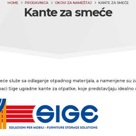
HOME
PRODAVNICA
OKOVI ZA NAMEŠTAJ
KANTE ZA SMEĆE
Kante za smeće
će služe sa odlaganje otpadnog materijala, a namenjene su za
ći Sige ugradne kante za otpatke, koje predstavljaju idealno r