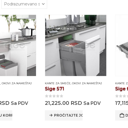
E
,
OKOVI ZA NAMEŠTAJ
KANTE ZA SMEĆE
,
OKOVI ZA NAMEŠTAJ
KANTE 
Sige 571
0
out of 5
0
out
RSD
21,225.00
RSD
17,1
Sa PDV
Sa PDV
U KORPU
PROČITAJTE JOŠ
D