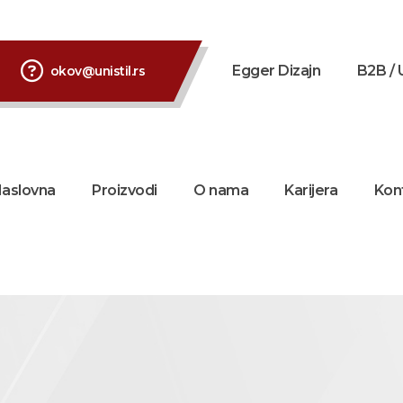
Egger Dizajn
B2B / 
okov@unistil.rs
aslovna
Proizvodi
O nama
Karijera
Kon