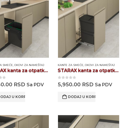
ZA SMEĆE
,
OKOVI ZA NAMEŠTAJ
KANTE ZA SMEĆE
,
OKOVI ZA NAMEŠTAJ
STARAX kanta za otpatke S2300A
STARAX kanta za otpatke S2391A
 of 5
0
out of 5
40.00
RSD
5,950.00
RSD
Sa PDV
Sa PDV
ODAJ U KORPU
DODAJ U KORPU