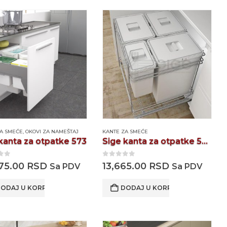
ZA SMEĆE
,
OKOVI ZA NAMEŠTAJ
KANTE ZA SMEĆE
kanta za otpatke 573
Sige kanta za otpatke 584
 of 5
0
out of 5
75.00
RSD
13,665.00
RSD
Sa PDV
Sa PDV
ODAJ U KORPU
DODAJ U KORPU