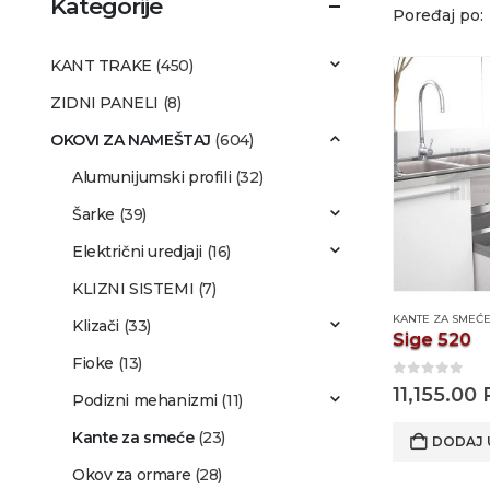
Kategorije
Poređaj po:
KANT TRAKE
(450)
ZIDNI PANELI
(8)
OKOVI ZA NAMEŠTAJ
(604)
Alumunijumski profili
(32)
Šarke
(39)
Električni uredjaji
(16)
KLIZNI SISTEMI
(7)
KANTE ZA SMEĆ
Klizači
(33)
Sige 520
Fioke
(13)
0
out of 5
11,155.00
Podizni mehanizmi
(11)
Kante za smeće
(23)
DODAJ 
Okov za ormare
(28)