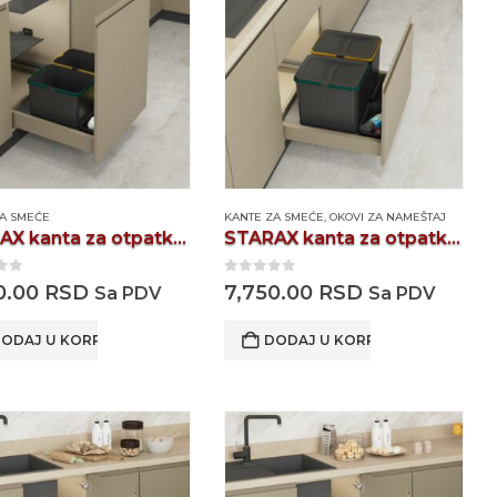
ZA SMEĆE
KANTE ZA SMEĆE
,
OKOVI ZA NAMEŠTAJ
STARAX kanta za otpatke S2536A
STARAX kanta za otpatke S2552A
 of 5
0
out of 5
0.00
RSD
7,750.00
RSD
Sa PDV
Sa PDV
ODAJ U KORPU
DODAJ U KORPU