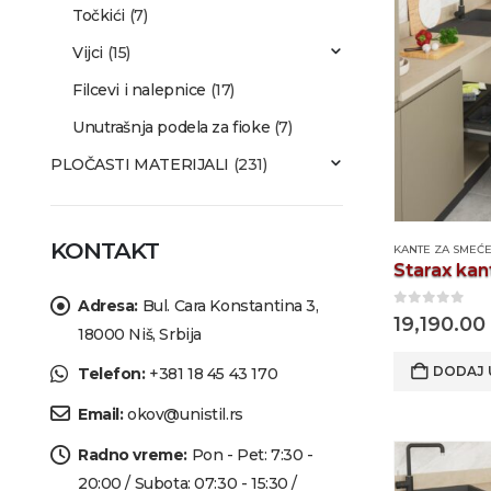
Točkići
(7)
Vijci
(15)
Filcevi i nalepnice
(17)
Unutrašnja podela za fioke
(7)
PLOČASTI MATERIJALI
(231)
KONTAKT
KANTE ZA SMEĆ
Adresa:
Bul. Cara Konstantina 3,
0
out of 5
19,190.00
18000 Niš, Srbija
DODAJ 
Telefon:
+381 18 45 43 170
Email:
okov@unistil.rs
Radno vreme:
Pon - Pet: 7:30 -
20:00 / Subota: 07:30 - 15:30 /