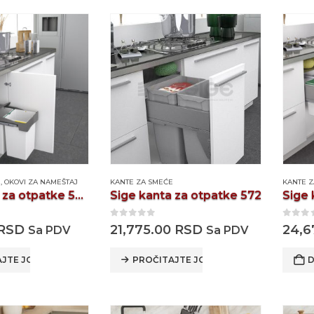
E
,
OKOVI ZA NAMEŠTAJ
KANTE ZA SMEĆE
KANTE 
Sige kanta za otpatke 530
Sige kanta za otpatke 572
Sige 
0
out of 5
0
out
RSD
21,775.00
RSD
24,6
Sa PDV
Sa PDV
JTE JOŠ
PROČITAJTE JOŠ
D