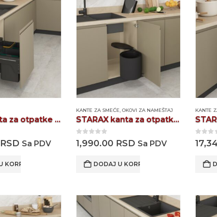
E
KANTE ZA SMEĆE
,
OKOVI ZA NAMEŠTAJ
KANTE 
Starax kanta za otpatke S-2385
STARAX kanta za otpatke S2253
0
out of 5
0
out
RSD
1,990.00
RSD
17,3
Sa PDV
Sa PDV
U KORPU
DODAJ U KORPU
D