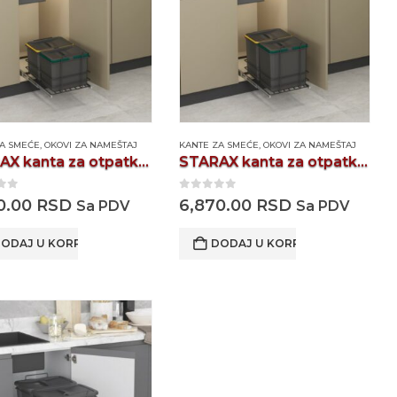
ZA SMEĆE
,
OKOVI ZA NAMEŠTAJ
KANTE ZA SMEĆE
,
OKOVI ZA NAMEŠTAJ
STARAX kanta za otpatke S2578A
STARAX kanta za otpatke S2579A
 of 5
0
out of 5
0.00
RSD
6,870.00
RSD
Sa PDV
Sa PDV
ODAJ U KORPU
DODAJ U KORPU