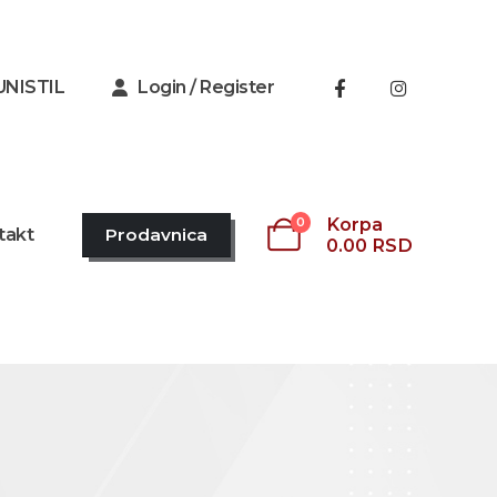
UNISTIL
Login / Register
Korpa
0
takt
Prodavnica
0.00
RSD