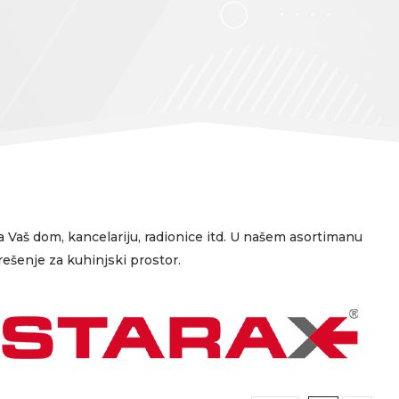
 Vaš dom, kancelariju, radionice itd. U našem asortimanu
ešenje za kuhinjski prostor.