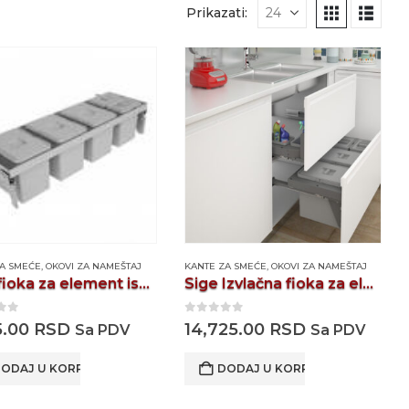
Prikazati:
ZA SMEĆE
,
OKOVI ZA NAMEŠTAJ
KANTE ZA SMEĆE
,
OKOVI ZA NAMEŠTAJ
Sige fioka za element ispod sudopere donja jedinic
Sige Izvlačna fioka za element ispod sudopere – gornja jedinica
 of 5
0
out of 5
15.00
RSD
14,725.00
RSD
Sa PDV
Sa PDV
ODAJ U KORPU
DODAJ U KORPU