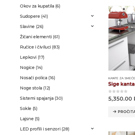
Okov za kupatila
(6)
Sudopere
(41)
Slavine
(26)
Žičani elementi
(61)
Ručice i čiviluci
(83)
Lepkovi
(17)
Nogice
(14)
Nosači polica
(16)
KANTE ZA SMEĆ
Noge stola
(12)
0
out of 5
Sistemi spajanja
(30)
5,350.00
Sokle
(5)
PROČITA
Lajsne
(5)
LED profili i senzori
(28)