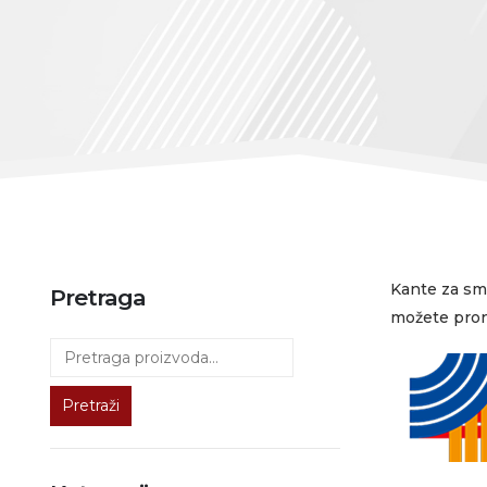
Kante za sme
Pretraga
možete prona
Pretraži