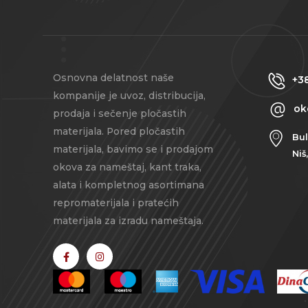
Osnovna delatnost naše
+38
kompanije je uvoz, distribucija,
ok
prodaja i sečenje pločastih
materijala. Pored pločastih
Bul
materijala, bavimo se i prodajom
Niš
okova za nameštaj, kant traka,
alata i kompletnog asortimana
repromaterijala i pratećih
materijala za izradu nameštaja.