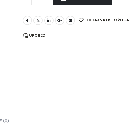
DODAJ NA LISTU ŽELJA
UPOREDI
 (0)