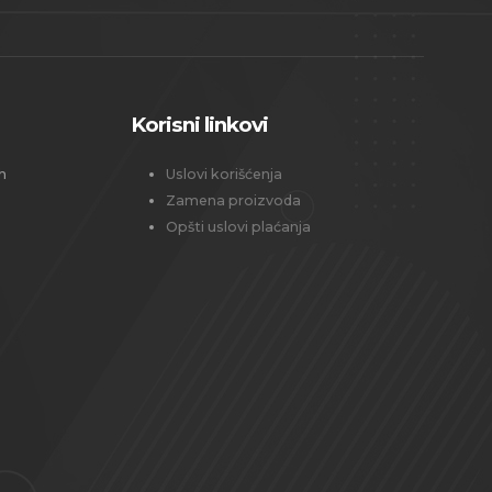
Korisni linkovi
h
Uslovi korišćenja
Zamena proizvoda
Opšti uslovi plaćanja