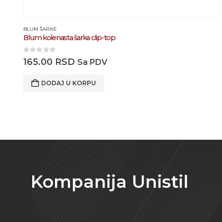
BLUM ŠARKE
Blum ugaona šarka 90° sa integrisanim usporivačem
0
out of 5
810.00
RSD
Sa PDV
DODAJ U KORPU
Kompanija Unistil