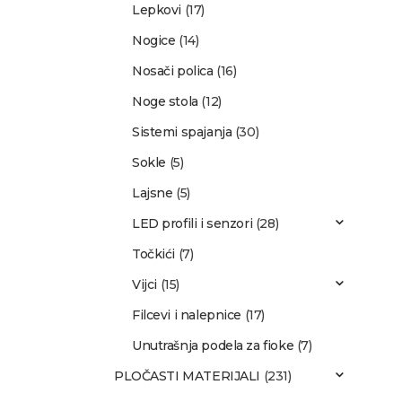
Lepkovi
(17)
Nogice
(14)
Nosači polica
(16)
Noge stola
(12)
Sistemi spajanja
(30)
Sokle
(5)
Lajsne
(5)
LED profili i senzori
(28)
Točkići
(7)
Vijci
(15)
Filcevi i nalepnice
(17)
Unutrašnja podela za fioke
(7)
PLOČASTI MATERIJALI
(231)