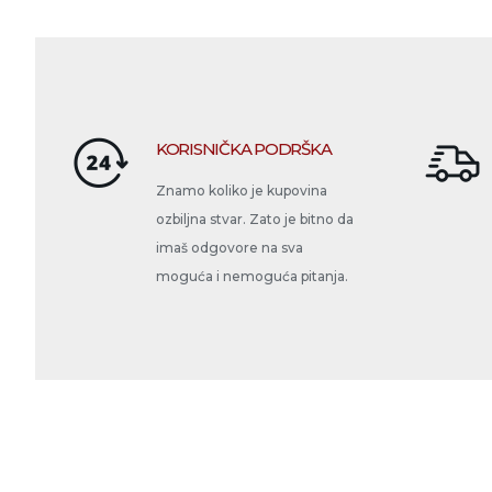
KORISNIČKA PODRŠKA
Znamo koliko je kupovina
ozbiljna stvar. Zato je bitno da
imaš odgovore na sva
moguća i nemoguća pitanja.