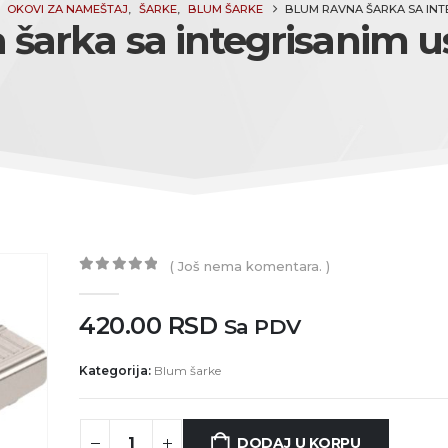
OKOVI ZA NAMEŠTAJ
,
ŠARKE
,
BLUM ŠARKE
BLUM RAVNA ŠARKA SA IN
 šarka sa integrisanim 
( Još nema komentara. )
0
out of 5
420.00
RSD
Sa PDV
Kategorija:
Blum šarke
DODAJ U KORPU