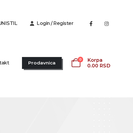
UNISTIL
Login / Register
Korpa
0
takt
Prodavnica
0.00
RSD