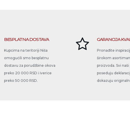
BESPLATNA DOSTAVA
GARANCIJA KVA
Kupcima na teritoriji Niša
Pronađite inspiraci
omogućili smo besplatnu
širokom asortima
dostavu za porudžbine okova
proizvoda. Svi naši
preko 20 000 RSD i iverice
poseduju deklaraci
preko 50 000 RSD.
dokazuju originalno