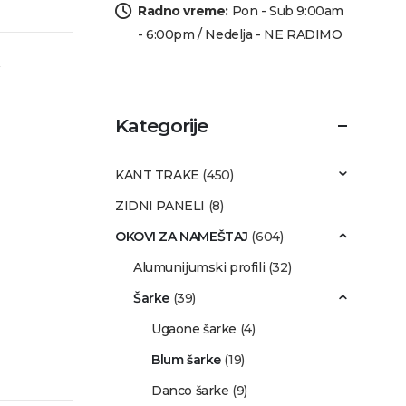
Radno vreme:
Pon - Sub 9:00am
- 6:00pm / Nedelja - NE RADIMO
Kategorije
KANT TRAKE
(450)
ZIDNI PANELI
(8)
OKOVI ZA NAMEŠTAJ
(604)
Alumunijumski profili
(32)
Šarke
(39)
Ugaone šarke
(4)
Blum šarke
(19)
Danco šarke
(9)