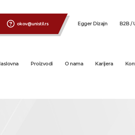
Egger Dizajn
B2B / 
okov@unistil.rs
aslovna
Proizvodi
O nama
Karijera
Kon