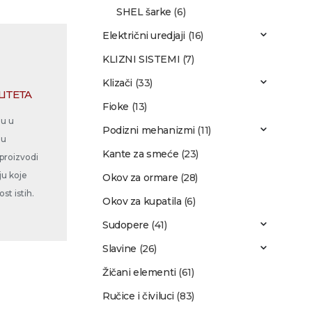
SHEL šarke
(6)
Električni uredjaji
(16)
KLIZNI SISTEMI
(7)
Klizači
(33)
LITETA
Fioke
(13)
ju u
Podizni mehanizmi
(11)
nu
Kante za smeće
(23)
 proizvodi
ju koje
Okov za ormare
(28)
st istih.
Okov za kupatila
(6)
Sudopere
(41)
Slavine
(26)
Žičani elementi
(61)
Ručice i čiviluci
(83)