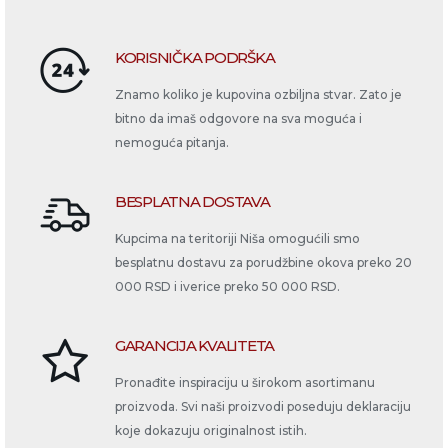
KORISNIČKA PODRŠKA
Znamo koliko je kupovina ozbiljna stvar. Zato je
bitno da imaš odgovore na sva moguća i
nemoguća pitanja.
BESPLATNA DOSTAVA
Kupcima na teritoriji Niša omogućili smo
besplatnu dostavu za porudžbine okova preko 20
000 RSD i iverice preko 50 000 RSD.
GARANCIJA KVALITETA
Pronađite inspiraciju u širokom asortimanu
proizvoda. Svi naši proizvodi poseduju deklaraciju
koje dokazuju originalnost istih.