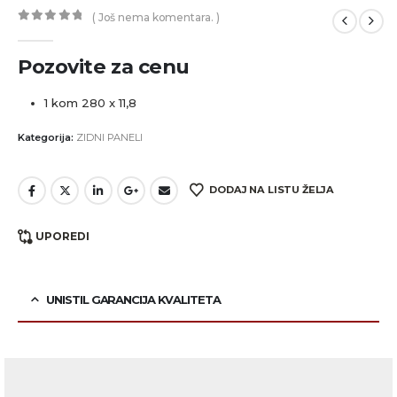
( Još nema komentara. )
0
out of 5
Pozovite za cenu
1 kom 280 x 11,8
Kategorija:
ZIDNI PANELI
DODAJ NA LISTU ŽELJA
UPOREDI
UNISTIL GARANCIJA KVALITETA