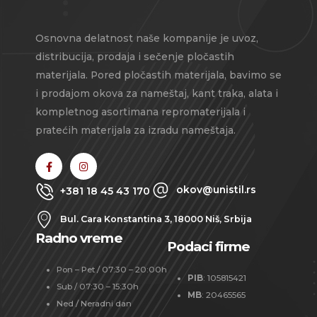
Osnovna delatnost naše kompanije je uvoz,
distribucija, prodaja i sečenje pločastih
materijala. Pored pločastih materijala, bavimo se
i prodajom okova za nameštaj, kant traka, alata i
kompletnog asortimana repromaterijala i
pratećih materijala za izradu nameštaja.
okov@unistil.rs
+381 18 45 43 170
Bul. Cara Konstantina 3, 18000 Niš, Srbija
Radno vreme
Podaci firme
Pon – Pet / 07:30 – 20:00h
PIB
: 105815421
Sub / 07:30 – 15:30h
MB
: 20465565
Ned / Neradni dan