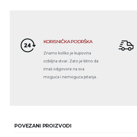
KORISNIČKA PODRŠKA
Znamo koliko je kupovina
ozbiljna stvar. Zato je bitno da
imaš odgovore na sva
moguća i nemoguća pitanja.
POVEZANI PROIZVODI