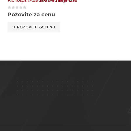
Gizir ABS traka Linen bež 6186
0
out of 5
Pozovite za cenu
POZOVITE ZA CENU