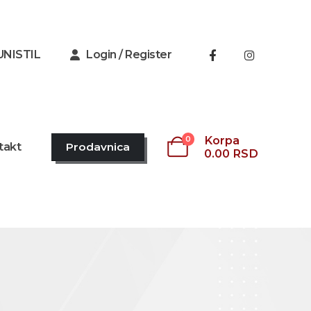
UNISTIL
Login / Register
Korpa
0
takt
Prodavnica
0.00
RSD