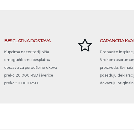
BESPLATNA DOSTAVA
GARANCIJA KVA
Kupcima na teritoriji Niša
Pronađite inspiraci
omogućili smo besplatnu
širokom asortima
dostavu za porudžbine okova
proizvoda. Svi naši
preko 20 000 RSD i iverice
poseduju deklaraci
preko 50 000 RSD.
dokazuju originalno