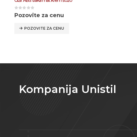
Kronospan ABS traka svetli atelje 4298
0
out of 5
Pozovite za cenu
POZOVITE ZA CENU
Kompanija Unistil