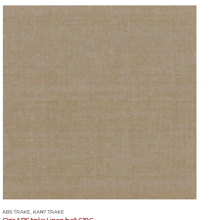
ABS TRAKE
,
KANT TRAKE
AB