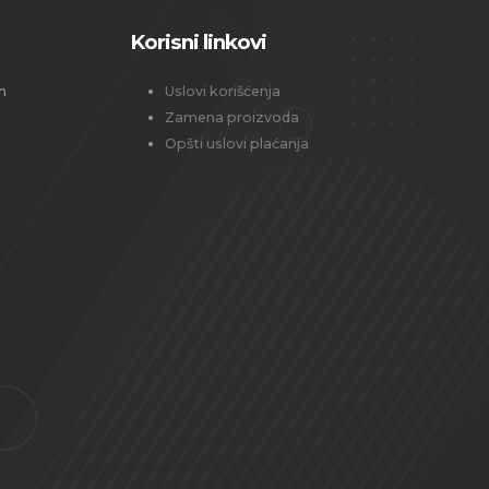
Korisni linkovi
h
Uslovi korišćenja
Zamena proizvoda
Opšti uslovi plaćanja