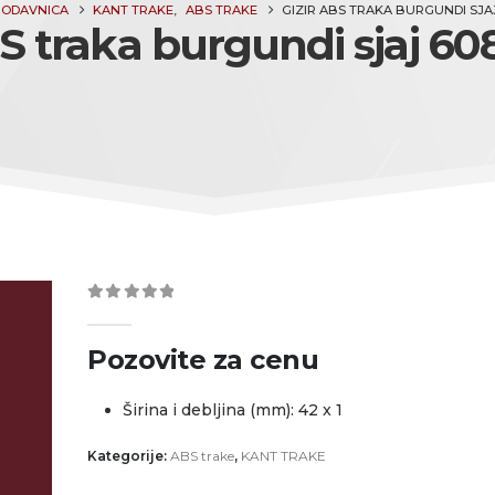
RODAVNICA
KANT TRAKE
,
ABS TRAKE
GIZIR ABS TRAKA BURGUNDI SJAJ
S traka burgundi sjaj 60
0
out of 5
Pozovite za cenu
Širina i debljina (mm): 42 x 1
Kategorije:
ABS trake
,
KANT TRAKE