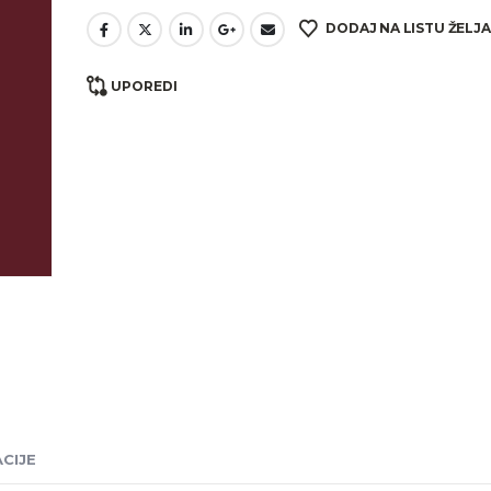
DODAJ NA LISTU ŽELJA
UPOREDI
CIJE