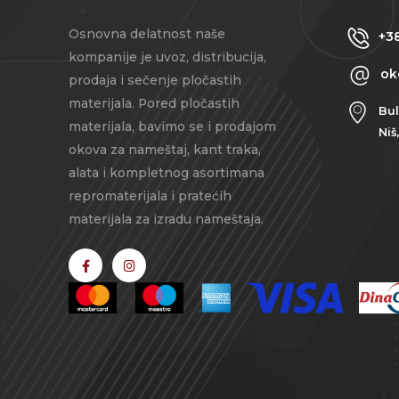
Osnovna delatnost naše
+38
kompanije je uvoz, distribucija,
ok
prodaja i sečenje pločastih
materijala. Pored pločastih
Bul
materijala, bavimo se i prodajom
Niš
okova za nameštaj, kant traka,
alata i kompletnog asortimana
repromaterijala i pratećih
materijala za izradu nameštaja.