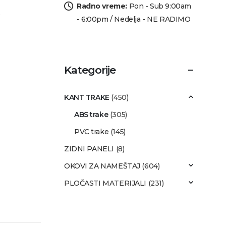
Radno vreme:
Pon - Sub 9:00am
- 6:00pm / Nedelja - NE RADIMO
Kategorije
KANT TRAKE
(450)
ABS trake
(305)
PVC trake
(145)
ZIDNI PANELI
(8)
OKOVI ZA NAMEŠTAJ
(604)
PLOČASTI MATERIJALI
(231)