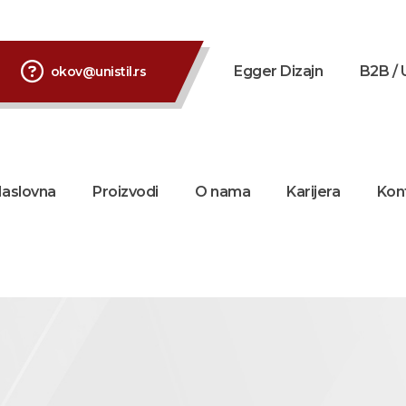
Egger Dizajn
B2B / 
okov@unistil.rs
aslovna
Proizvodi
O nama
Karijera
Kon