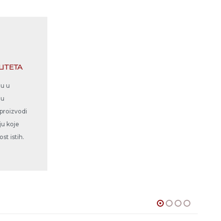
LITETA
ju u
nu
 proizvodi
ju koje
st istih.