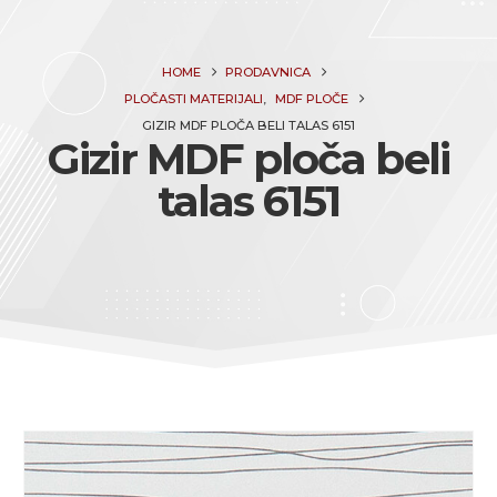
HOME
PRODAVNICA
PLOČASTI MATERIJALI
,
MDF PLOČE
GIZIR MDF PLOČA BELI TALAS 6151
Gizir MDF ploča beli
talas 6151