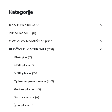
Kategorije
KANT TRAKE
(450)
ZIDNI PANELI
(8)
OKOVI ZA NAMEŠTAJ
(604)
PLOČASTI MATERIJALI
(231)
Blažujke
(2)
HDF ploče
(7)
MDF ploče
(24)
Oplemenjena iverica
(149)
Radne ploče
(40)
Sirova iverica
(4)
Šperploče
(5)