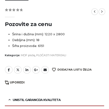
0
out of 5
Pozovite za cenu
Širina i dužina (mm): 1220 x 2800
Debljina (mm): 18
Šifra proizvoda: 6151
Kategorije:
MDF ploče
,
PLOČASTI MATERIJALI
DODAJ NA LISTU ŽELJA
UPOREDI
UNISTIL GARANCIJA KVALITETA