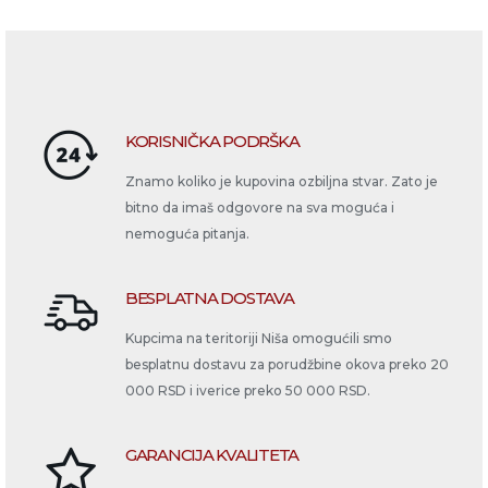
KORISNIČKA PODRŠKA
Znamo koliko je kupovina ozbiljna stvar. Zato je
bitno da imaš odgovore na sva moguća i
nemoguća pitanja.
BESPLATNA DOSTAVA
Kupcima na teritoriji Niša omogućili smo
besplatnu dostavu za porudžbine okova preko 20
000 RSD i iverice preko 50 000 RSD.
GARANCIJA KVALITETA