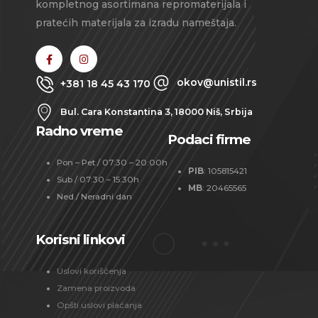
kompletnog asortimana repromaterijala i
pratećih materijala za izradu nameštaja.
okov@unistil.rs
+381 18 45 43 170
Bul. Cara Konstantina 3, 18000 Niš, Srbija
Radno vreme
Podaci firme
Pon – Pet / 07:30 – 20:00h
PIB
: 105815421
Sub / 07:30 – 15:30h
MB
: 20465565
Ned / Neradni dan
Korisni linkovi
Uslovi korišćenja
Zamena proizvoda
Opšti uslovi plaćanja