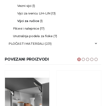
Vezni vijci
(1)
Vijci za ivericu LIH-LIN
(13)
Vijci za ručice
(1)
Filcevi i nalepnice
(17)
Unutrašnja podela za fioke
(7)
PLOČASTI MATERIJALI
(231)
POVEZANI PROIZVODI