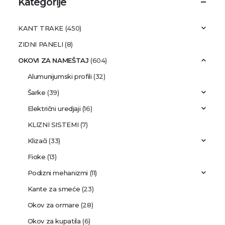
Kategorije
KANT TRAKE
(450)
ZIDNI PANELI
(8)
OKOVI ZA NAMEŠTAJ
(604)
Alumunijumski profili
(32)
Šarke
(39)
Električni uredjaji
(16)
KLIZNI SISTEMI
(7)
Klizači
(33)
Fioke
(13)
Podizni mehanizmi
(11)
Kante za smeće
(23)
Okov za ormare
(28)
Okov za kupatila
(6)