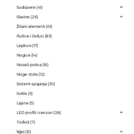
Sudopere
(41)
Slavine
(26)
Žičani elementi
(61)
Ručice i čiviluci
(83)
Lepkovi
(17)
Nogice
(14)
Nosači polica
(16)
Noge stola
(12)
Sistemi spajanja
(30)
Sokle
(5)
Lajsne
(5)
LED profili i senzori
(28)
Točkići
(7)
Vijci
(15)