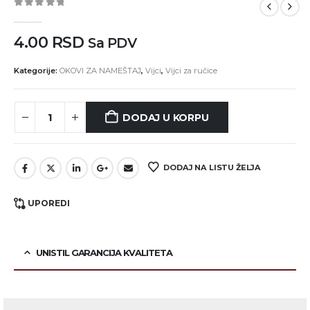
0
out of 5
4.00
RSD
Sa PDV
Kategorije:
OKOVI ZA NAMEŠTAJ
,
Vijci
,
Vijci za ručice
DODAJ U KORPU
DODAJ NA LISTU ŽELJA
UPOREDI
UNISTIL GARANCIJA KVALITETA