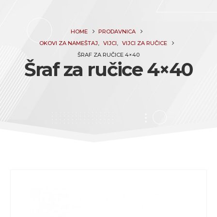
HOME
PRODAVNICA
OKOVI ZA NAMEŠTAJ
,
VIJCI
,
VIJCI ZA RUČICE
ŠRAF ZA RUČICE 4×40
Šraf za ručice 4×40