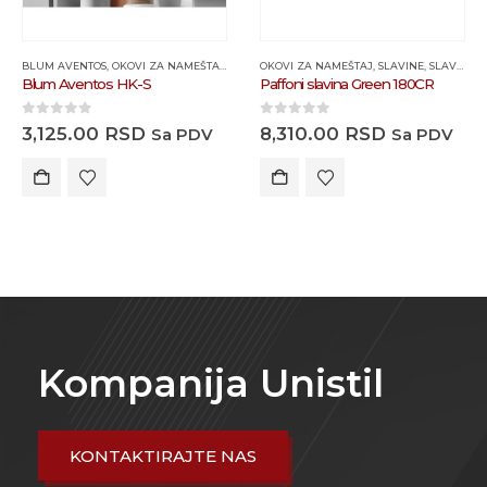
BLUM AVENTOS
,
OKOVI ZA NAMEŠTAJ
,
PODIZNI MEHANIZMI
OKOVI ZA NAMEŠTAJ
,
SLAVINE
,
SLAVINE PAFFONI
Blum Aventos HK-S
Paffoni slavina Green 180CR
0
out of 5
0
out of 5
3,125.00
RSD
8,310.00
RSD
Sa PDV
Sa PDV
Kompanija Unistil
KONTAKTIRAJTE NAS