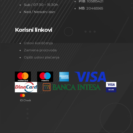
PIB
: 105815421
Sub / 07:30 – 15:30h
MB
: 20465565
Ned / Neradni dan
Korisni linkovi
Uslovi korišćenja
Zamena proizvoda
Opšti uslovi plaćanja