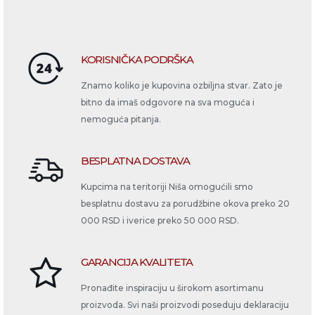
KORISNIČKA PODRŠKA
Znamo koliko je kupovina ozbiljna stvar. Zato je
bitno da imaš odgovore na sva moguća i
nemoguća pitanja.
BESPLATNA DOSTAVA
Kupcima na teritoriji Niša omogućili smo
besplatnu dostavu za porudžbine okova preko 20
000 RSD i iverice preko 50 000 RSD.
GARANCIJA KVALITETA
Pronađite inspiraciju u širokom asortimanu
proizvoda. Svi naši proizvodi poseduju deklaraciju