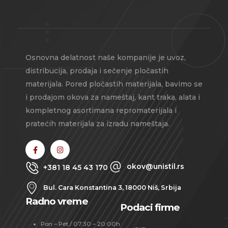
Osnovna delatnost naše kompanije je uvoz,
distribucija, prodaja i sečenje pločastih
materijala. Pored pločastih materijala, bavimo se
i prodajom okova za nameštaj, kant traka, alata i
kompletnog asortimana repromaterijala i
pratećih materijala za izradu nameštaja.
okov@unistil.rs
+381 18 45 43 170
Bul. Cara Konstantina 3, 18000 Niš, Srbija
Radno vreme
Podaci firme
Pon – Pet / 07:30 – 20:00h