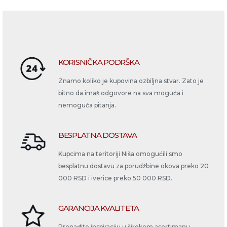
KORISNIČKA PODRŠKA
Znamo koliko je kupovina ozbiljna stvar. Zato je
bitno da imaš odgovore na sva moguća i
nemoguća pitanja.
BESPLATNA DOSTAVA
Kupcima na teritoriji Niša omogućili smo
besplatnu dostavu za porudžbine okova preko 20
000 RSD i iverice preko 50 000 RSD.
GARANCIJA KVALITETA
Pronađite inspiraciju u širokom asortimanu