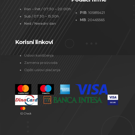
Pon – Pet / 07:30 – 20:00h
PIB
: 105815421
Sub / 07:30 – 15:30h
MB
: 20465565
Ned / Neradni dan
Korisni linkovi
Uslovi korišćenja
Zamena proizvoda
Opšti uslovi plaćanja