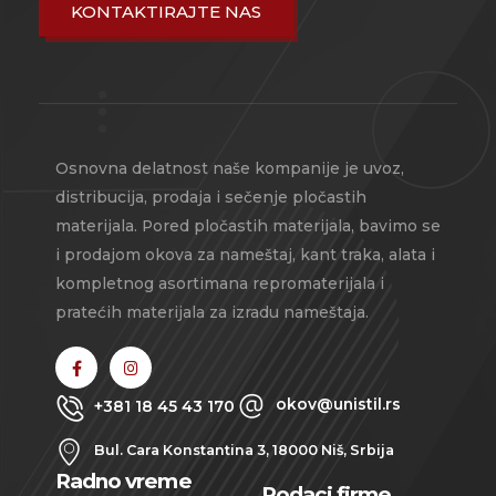
KONTAKTIRAJTE NAS
Osnovna delatnost naše kompanije je uvoz,
distribucija, prodaja i sečenje pločastih
materijala. Pored pločastih materijala, bavimo se
i prodajom okova za nameštaj, kant traka, alata i
kompletnog asortimana repromaterijala i
pratećih materijala za izradu nameštaja.
okov@unistil.rs
+381 18 45 43 170
Bul. Cara Konstantina 3, 18000 Niš, Srbija
Radno vreme
Podaci firme