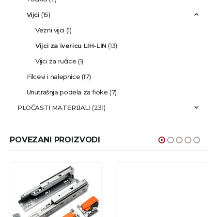
Vijci
(15)
Vezni vijci
(1)
Vijci za ivericu LIH-LIN
(13)
Vijci za ručice
(1)
Filcevi i nalepnice
(17)
Unutrašnja podela za fioke
(7)
PLOČASTI MATERIJALI
(231)
POVEZANI PROIZVODI