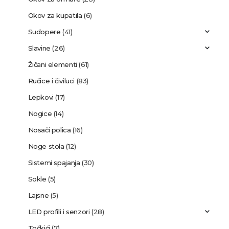
Okov za kupatila
(6)
Sudopere
(41)
Slavine
(26)
Žičani elementi
(61)
Ručice i čiviluci
(83)
Lepkovi
(17)
Nogice
(14)
Nosači polica
(16)
Noge stola
(12)
Sistemi spajanja
(30)
Sokle
(5)
Lajsne
(5)
LED profili i senzori
(28)
Točkići
(7)