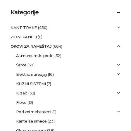
Kategorije
KANT TRAKE
(450)
ZIDNI PANELI
(8)
OKOVI ZA NAMEŠTAJ
(604)
Alumunijumski profili
(32)
Šarke
(39)
Električni uredjaji
(16)
KLIZNI SISTEMI
(7)
Klizači
(33)
Fioke
(13)
Podizni mehanizmi
(11)
Kante za smeće
(23)
Okov za ormare
(28)