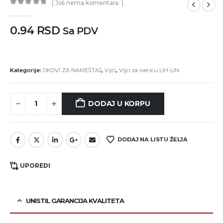
( Još nema komentara. )
0
out of 5
0.94
RSD
Sa PDV
Kategorije:
OKOVI ZA NAMEŠTAJ
,
Vijci
,
Vijci za ivericu LIH-LIN
DODAJ U KORPU
DODAJ NA LISTU ŽELJA
UPOREDI
UNISTIL GARANCIJA KVALITETA